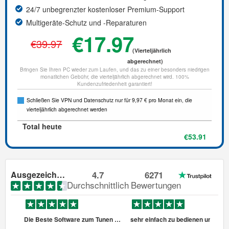
24/7 unbegrenzter kostenloser Premium-Support
Multigeräte-Schutz und -Reparaturen
€17.97
€39.97
(Vierteljährlich
abgerechnet)
Bringen Sie Ihren PC wieder zum Laufen, und das zu einer besonders niedrigen
monatlichen Gebühr, die vierteljährlich abgerechnet wird. 100%
Kundenzufriedenheit garantiert!
Schließen Sie VPN und Datenschutz nur für 9,97 € pro Monat ein, die
vierteljährlich abgerechnet werden
Total heute
€53.91
Ausgezeichnet
4.7
6271
Durchschnittlich
Bewertungen
Die Beste Software zum Tunen des PCs
sehr einfach zu bedienen und ein leistungsstarkes Tool zu