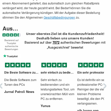
einem Abonnement geliefert, das automatisch zum gleichen Rabattpreis
verlängert wird, der heute gezahlt wird. Bei Bedarf können Sie die
automatische Verlängerung kündigen. Mit der Aufgabe dieser Bestellung
stimmen Sie den Allgemeinen
Geschäftsbedingungen
zu.
Ausgezeichnet
Unser oberstes Ziel ist die Kundenzufriedenheit!
Deshalb lieben uns unsere Kunden!
Basierend auf
Basierend auf über
7072
authentischen Bewertungen mit
Trustpilot
authentische
„Ausgezeichnet“ bewertet
Bewertungen
Die Beste Software zum Tunen des PCs
sehr einfach zu bedienen und ein leistungsstarkes Tool zu
Ein sehr professioneller Reiniger
‹
›
Die Beste Software zum
Sehr einfach zu
Es ist definitiv ein sehr
Tunen des PCs
bedienenden und ein
professioneller PC-
leistungsstarkes Tool, um
Reiniger der die vielen
Jurnal Patroli News
unerwünschten Müll vom
kleinen Probleme
PC zu entfernen.
beseitigt, die den PC
verlangsamen.
Yunus
yih loong gan