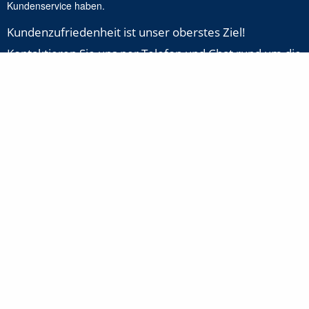
Kundenservice haben.
Kundenzufriedenheit ist unser oberstes Ziel!
Kontaktieren Sie uns per Telefon und Chat rund um die
Uhr:
Agenten sind immer bereit, Ihnen zu helfen.
+1-888-277-8818
Klicken Sie hier, um rund um die Uhr mit unseren Support-
Experten über Online-Zahlungsprobleme und
Produktsupport zu chatten.