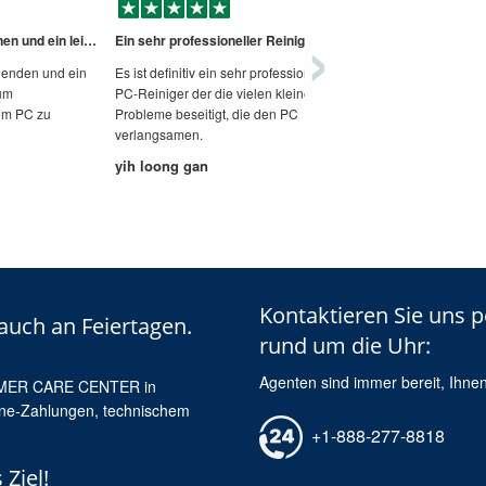
›
sehr einfach zu bedienen und ein leistungsstarkes Tool zu
Ein sehr professioneller Reiniger
nenden und ein
Es ist definitiv ein sehr professioneller
 um
PC-Reiniger der die vielen kleinen
om PC zu
Probleme beseitigt, die den PC
verlangsamen.
yih loong gan
Kontaktieren Sie uns p
auch an Feiertagen.
rund um die Uhr:
Agenten sind immer bereit, Ihnen
STOMER CARE CENTER in
ine-Zahlungen, technischem
+1-888-277-8818
Ziel!