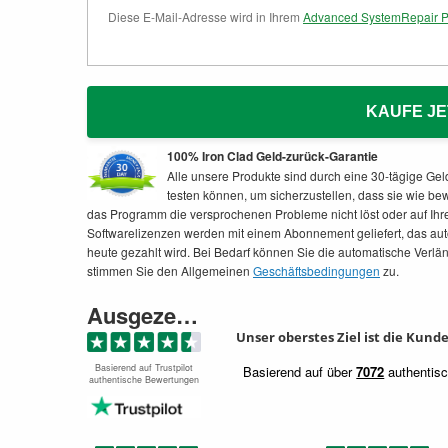
Diese E-Mail-Adresse wird in Ihrem
Advanced SystemRepair P
KAUFE JE
100% Iron Clad Geld-zurück-Garantie
Alle unsere Produkte sind durch eine 30-tägige Gel
testen können, um sicherzustellen, dass sie wie bew
das Programm die versprochenen Probleme nicht löst oder auf Ihr
Softwarelizenzen werden mit einem Abonnement geliefert, das auto
heute gezahlt wird. Bei Bedarf können Sie die automatische Verlä
stimmen Sie den Allgemeinen
Geschäftsbedingungen
zu.
Ausgezeichnet
Unser oberstes Ziel ist die Kun
Basierend auf Trustpilot
Basierend auf über
7072
authentisc
authentische Bewertungen