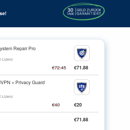
se!
ystem Repair Pro
C-Lizenz
€72.45
€71.88
VPN + Privacy Guard
C-Lizenz
€40
€20
€71.88