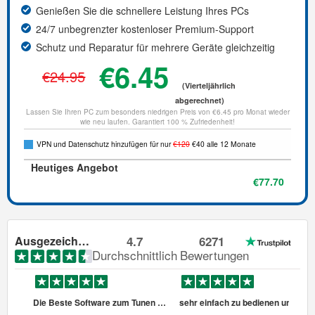
Genießen Sie die schnellere Leistung Ihres PCs
24/7 unbegrenzter kostenloser Premium-Support
Schutz und Reparatur für mehrere Geräte gleichzeitig
€6.45
€24.95
(Vierteljährlich
abgerechnet)
Lassen Sie Ihren PC zum besonders niedrigen Preis von €6.45 pro Monat wieder
wie neu laufen. Garantiert 100 % Zufriedenheit!
VPN und Datenschutz hinzufügen für nur
€120
€40 alle 12 Monate
Heutiges Angebot
€77.70
Ausgezeichnet
4.7
6271
Durchschnittlich
Bewertungen
Die Beste Software zum Tunen des PCs
sehr einfach zu bedienen und ein leistungsstarkes Tool zu