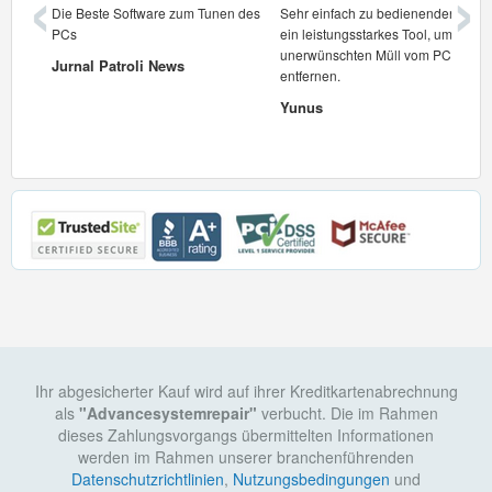
‹
›
t.
Die Beste Software zum Tunen des
Sehr einfach zu bedienenden und
PCs
ein leistungsstarkes Tool, um
unerwünschten Müll vom PC zu
Jurnal Patroli News
entfernen.
Yunus
Ihr abgesicherter Kauf wird auf ihrer Kreditkartenabrechnung
als
"Advancesystemrepair"
verbucht. Die im Rahmen
dieses Zahlungsvorgangs übermittelten Informationen
werden im Rahmen unserer branchenführenden
Datenschutzrichtlinien
,
Nutzungsbedingungen
und