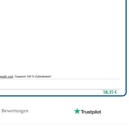
estellt wird
. Garantiert 100 % Zufriedenheit!
58,35 €
1
Bewertungen