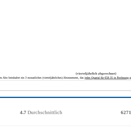
(vierteljährlich abgerechnet)
s Abo beinhaltet ein 3 monatliches (vierteljährliches) Abonnement, das
jedes Quartal für €58.35 in Rechnung g
4.7
Durchschnittlich
627