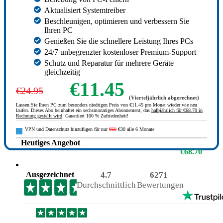
Aktualisiert Systemtreiber
Beschleunigen, optimieren und verbessern Sie
Ihren PC
Genießen Sie die schnellere Leistung Ihres PCs
24/7 unbegrenzter kostenloser Premium-Support
Schutz und Reparatur für mehrere Geräte
gleichzeitig
€11.45
€24.95
(Vierteljährlich abgerechnet)
Lassen Sie Ihren PC zum besonders niedrigen Preis von €11.45 pro Monat wieder wie neu
laufen. Dieses Abo beinhaltet ein sechsmonatiges Abonnement, das
halbjährlich für €68.70 in
Rechnung gestellt wird
. Garantiert 100 % Zufriedenheit!
VPN und Datenschutz hinzufügen für nur
€60
€30 alle 6 Monate
Heutiges Angebot
€68.70
Ausgezeichnet
4.7
6271
Durchschnittlich
Bewertungen