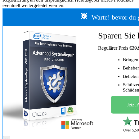
eventuell weitergeleitet werden.
Warte! bevor du g
Sparen Sie
Regulärer Preis
€39.
Bringen
Beheben
Beheben
Schütze
Schäde
Jetzt