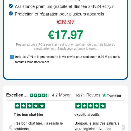
Assistance premium gratuite et illimitée 24h/24 et 7j/7
Protection et réparation pour plusieurs appareils
€39.97
€17.97
Restaurez votre PC à son état neuf tout en profitant de bas frais facturés
trimestriellement. Satisfaction garantie à 100%!
Inclut le VPN et la protection de la vie privée pour seulement 9,97 € par mois
facturés trimestriellement
Excellentes
4.7
Moyen
6271
Revues
‹
›
merci beaucoup pour le dépannage
Très bon chat hier
excellent outils
annage
Très bon chat hier, il a résolu le
Bonjour, je suis tres satisfais de
probleme
votre logiciel advanced